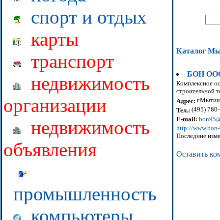
спорт и отдых
карты
Каталог М
транспорт
БОН ОО
недвижимость
Комплексное ос
строительной т
организации
г.Мытищи
Адрес:
(495) 780-
Тел.:
E-mail:
bon95@
недвижимость
http://www.bon-
Последние изме
объявления
Оставить ко
промышленность
компьютеры