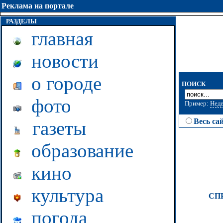
Реклама на портале
РАЗДЕЛЫ
главная
новости
о городе
ПОИСК
фото
Пример:
Нед
Весь са
газеты
образование
кино
культура
СП
погода