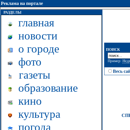
Реклама на портале
РАЗДЕЛЫ
главная
новости
о городе
ПОИСК
фото
Пример:
Нед
газеты
Весь са
образование
кино
культура
СП
погода