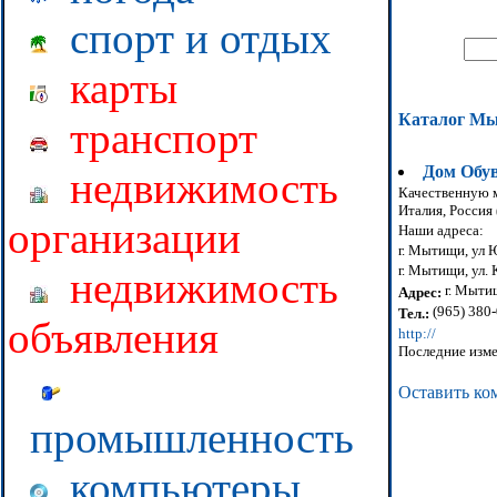
спорт и отдых
карты
Каталог М
транспорт
Дом Обу
недвижимость
Качественную м
Италия, Россия 
организации
Наши адреса:
г. Мытищи, ул Ю
г. Мытищи, ул. 
недвижимость
г. Мытищ
Адрес:
(965) 380
Тел.:
объявления
http://
Последние изме
Оставить ко
промышленность
компьютеры