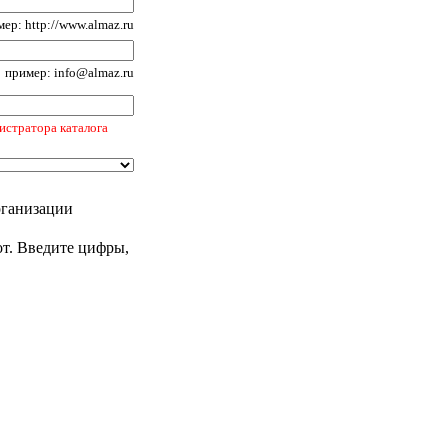
ер: http://www.almaz.ru
пример: info@almaz.ru
истратора каталога
рганизации
от. Введите цифры,