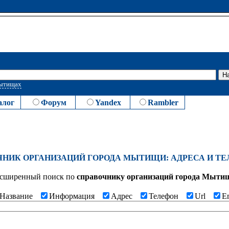
Мытищах
алог
Форум
Yandex
Rambler
ЧНИК ОРГАНИЗАЦИЙ ГОРОДА МЫТИЩИ: АДРЕСА И Т
сширенный поиск по
cправочнику организаций города Мыти
Название
Информация
Адрес
Телефон
Url
E