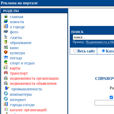
Реклама на портале
РАЗДЕЛЫ
главная
новости
о городе
фото
ПОИСК
газеты
Пример:
Недвижимость в 
образование
кино
Весь сайт
Кат
культура
погода
спорт и отдых
карты
транспорт
недвижимость организации
СПРАВО
недвижимость объявления
Ра
промышленность
компьютеры
интернет
города-соседи
каталог организаций