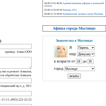
26.09.15 01:40:50
Административная реформа в московской
области
23.09.15 01:03:59
Выборы 2015
30.08.15 12:44:05
Криминальная хроника города Мытищи
Афиша города Мытищи:
)
Знакомства в Мытищах
Я
пример: Алмаз ООО
ищу
в возрасте от
до
город
ство и ремонт Алмазов,
асти обработки Алмазов.
ищинский пр-т, д. 30/1
-11-11, (903) 222-22-22