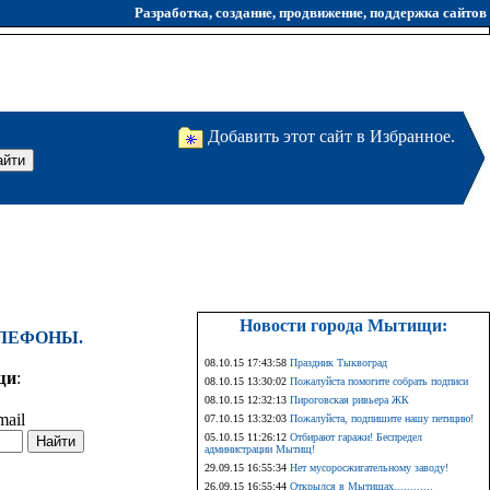
Разработка, создание, продвижение, поддержка сайтов
Добавить этот сайт в Избранное.
Новости города Мытищи:
ЕЛЕФОНЫ.
08.10.15 17:43:58
Праздник Тыквоград
щи
:
08.10.15 13:30:02
Пожалуйста помогите собрать подписи
08.10.15 12:32:13
Пироговская ривьера ЖК
mail
07.10.15 13:32:03
Пожалуйста, подпишите нашу петицию!
05.10.15 11:26:12
Отбирают гаражи! Беспредел
администрации Мытищ!
29.09.15 16:55:34
Нет мусоросжигательному заводу!
26.09.15 16:55:44
Открылся в Мытищах............