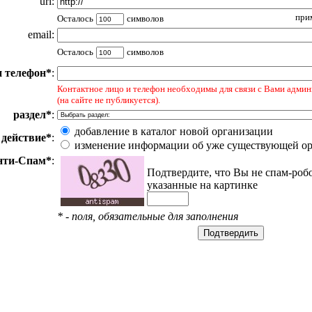
url:
прим
Осталось
символов
email:
Осталось
символов
и телефон*
:
Контактное лицо и телефон необходимы для связи с Вами админ
(на сайте не публикуется).
раздел*
:
добавление в каталог новой организации
действие*
:
изменение информации об уже существующей о
нти-Спам*
:
Подтвердите, что Вы не спам-роб
указанные на картинке
* - поля, обязательные для заполнения