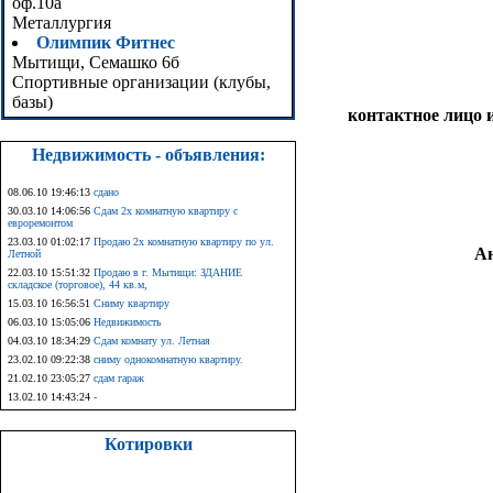
оф.10а
Металлургия
Олимпик Фитнес
Мытищи, Семашко 6б
Спортивные организации (клубы,
базы)
контактное лицо 
Недвижимость - объявления:
08.06.10 19:46:13
сдано
30.03.10 14:06:56
Сдам 2х комнатную квартиру с
евроремонтом
23.03.10 01:02:17
Продаю 2х комнатную квартиру по ул.
А
Летной
22.03.10 15:51:32
Продаю в г. Мытищи: ЗДАНИЕ
складское (торговое), 44 кв.м,
15.03.10 16:56:51
Сниму квартиру
06.03.10 15:05:06
Недвижимость
04.03.10 18:34:29
Сдам комнату ул. Летная
23.02.10 09:22:38
сниму однокомнатную квартиру.
21.02.10 23:05:27
сдам гараж
13.02.10 14:43:24
-
Котировки