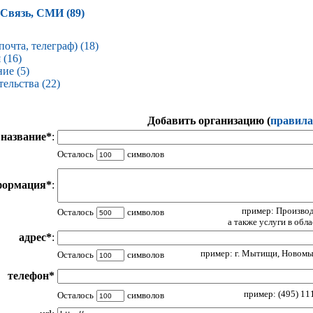
Связь, СМИ (89)
почта, телеграф) (18)
 (16)
ие (5)
ельства (22)
Добавить организацию (
правила
название*
:
Осталось
символов
формация*
:
пример: Производ
Осталось
символов
а также услуги в обл
адрес*
:
пример: г. Мытищи, Новомыт
Осталось
символов
телефон*
пример: (495) 111
Осталось
символов