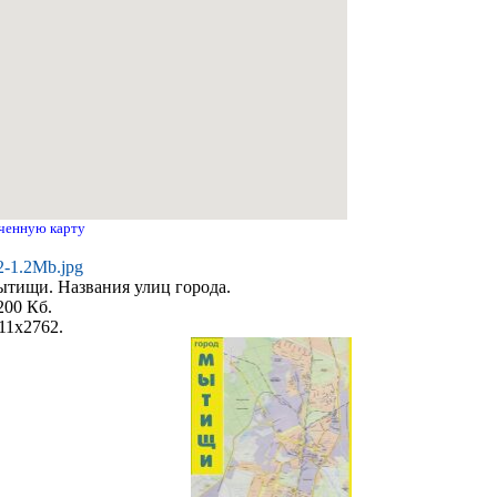
ченную карту
2-1.2Mb.jpg
ытищи. Названия улиц города.
200 Кб.
11x2762.