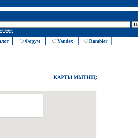
Мытищах
алог
Форум
Yandex
Rambler
КАРТЫ МЫТИЩ: