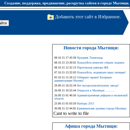
Создание, поддержка, продвижение, раскрутка сайтов в городе Мытищи.
Добавить этот сайт в Избранное.
Новости города Мытищи:
08.10.15 17:43:58
Праздник Тыквоград
08.10.15 13:30:02
Пожалуйста помогите собрать подписи
08.10.15 12:32:13
Пироговская ривьера ЖК
07.10.15 13:32:03
Пожалуйста, подпишите нашу петицию!
05.10.15 11:26:12
Отбирают гаражи! Беспредел
администрации Мытищ!
29.09.15 16:55:34
Нет мусоросжигательному заводу!
26.09.15 16:55:44
Открылся в Мытищах............
26.09.15 01:40:50
Административная реформа в московской
области
23.09.15 01:03:59
Выборы 2015
30.08.15 12:44:05
Криминальная хроника города Мытищи
Cant to write to file
Афиша города Мытищи: