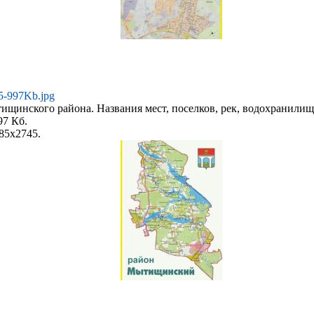
5-997Kb.jpg
щинского района. Названия мест, поселков, рек, водохранилищ 
97 Кб.
85x2745.