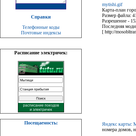
mytishi.gif
Карта-план гор
Размер файла: 4
Справки
Разрешение - 15
Последняя моди
Телефонные коды
[ http://mosobltra
Почтовые индексы
Расписание электричек:
расписание поездов
и
электричек
Посещаемость:
Яндекс карты:
номера домов, н