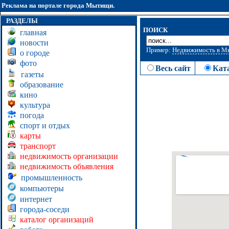
Реклама на портале города Мытищи.
РАЗДЕЛЫ
ПОИСК
главная
новости
Пример:
Недвижимость в 
о городе
фото
Весь сайт
Кат
газеты
образование
кино
культура
погода
спорт и отдых
карты
транспорт
недвижимость организации
недвижимость объявления
промышленность
компьютеры
интернет
города-соседи
каталог организаций