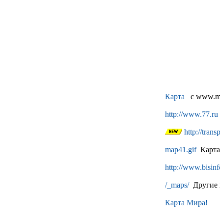
Карта
c www.mos
http://www.77.ru
http://trans
map41.gif
Карта-
http://www.bisinf
/_maps/
Другие 
Карта Мира!