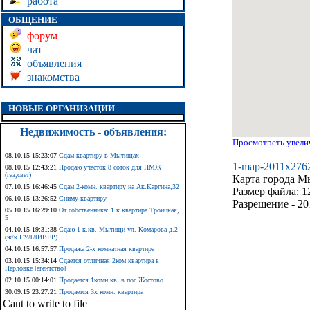
работа
ОБЩЕНИЕ
форум
чат
объявления
знакомства
НОВЫЕ ОРГАНИЗАЦИИ
Недвижимость - объявления:
Просмотреть увели
08.10.15 15:23:07
Сдам квартиру в Мытищах
1-map-2011x276
08.10.15 12:43:21
Продаю участок 8 соток для ПМЖ
(газ,свет)
Карта города М
07.10.15 16:46:45
Сдам 2-комн. квартиру на Ак.Каргина,32
Размер файла: 1
06.10.15 13:26:52
Сниму квартиру
Разрешение - 20
05.10.15 16:29:10
От собственника: 1 к квартира Троицкая,
5
04.10.15 19:31:38
Сдаю 1 к.кв. Мытищи ул. Комарова д.2
(ж/к ГУЛЛИВЕР)
04.10.15 16:57:57
Продажа 2-х комнатная квартира
03.10.15 15:34:14
Сдается отличная 2ком квартира в
Перловке [агентство]
02.10.15 00:14:01
Продается 1комн.кв. в пос.Жостово
30.09.15 23:27:21
Продается 3х комн. квартира
Cant to write to file