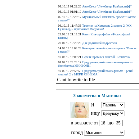
08.10.15 01:22:20
АвтоКвест "Лечебница Брайарклифф"
08.10.15 01:01:10
АвтоКвест "Лечебница Брайарклифф"
05.10.15 15:23:17
Музыкальный спектакль проект "Вместе
с мамой"
04.10.15 11:47:36
Трактир на Комарова 2 корпус 2 (ЖК
Гулливер) - приглашает Форумчан!
25.09.15 21:15:21
Квест Клаустрофобия (Философский
камень)
20.09.15 15:29:26
Для родителей подростков
14.09.15 15:06:23
Концерты живой музыки проект "Вместе
с мамой"
10.08.15 18:08:21
Неделя пробных занятий. Бесплатно.
01.07.15 23:28:17
Предпремьерный показ анимационного
блокбастера МИНЬОНЫ
19.06.15 23:53:59
Предпремьерный показ фильма Третий
лишний 2 в МОРИ СИНЕМА
Cant to write to file
Знакомства в Мытищах
Я
ищу
в возрасте от
до
город