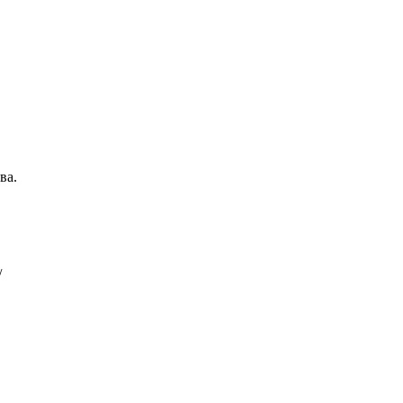
ва.
/