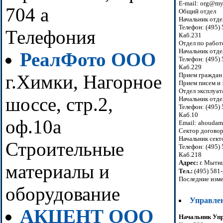
E-mail: org@my
704 а
Общий отдел
Начальник отде
Телефон: (495)
Телефония
Каб.231
Отдел по работ
Начальник отде
РеалФото ООО
Телефон: (495)
Каб.229
Прием граждан 
г.Химки, Нагорное
Прием писем и з
Отдел эксплуат
шоссе, стр.2,
Начальник отде
Телефон: (495)
Каб.10
оф.10а
Email: ahouda
Сектор догово
Начальник сект
Строительные
Телефон: (495)
Каб.218
Адрес:
г. Мыти
материалы и
Тел.:
(495) 581
Последние изме
оборудование
Управле
АКЦЕНТ ООО
Начальник Уп