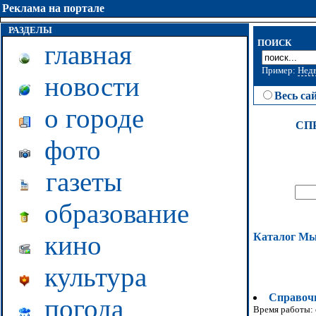
Реклама на портале
РАЗДЕЛЫ
ПОИСК
главная
Пример:
Нед
новости
Весь са
о городе
СП
фото
газеты
образование
кино
Каталог М
культура
Справоч
погода
Время работы: с