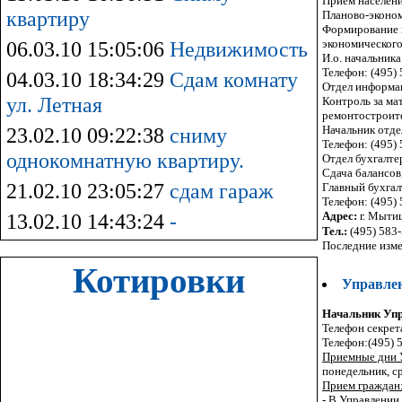
Прием населения
квартиру
Планово-эконо
Формирование 
экономического
06.03.10 15:05:06
Недвижимость
И.о. начальника
Телефон: (495)
04.03.10 18:34:29
Сдам комнату
Отдел информац
ул. Летная
Контроль за ма
ремонтостроит
Начальник отде
23.02.10 09:22:38
сниму
Телефон: (495)
однокомнатную квартиру.
Отдел бухгалте
Сдача балансов
21.02.10 23:05:27
сдам гараж
Главный бухгал
Телефон: (495)
Адрес:
г. Мытищ
13.02.10 14:43:24
-
Тел.:
(495) 583
Последние изме
Котировки
Управлен
Начальник Уп
Телефон секрет
Телефон:(495) 
Приемные дни 
понедельник, ср
Прием граждан
- В Управлении 