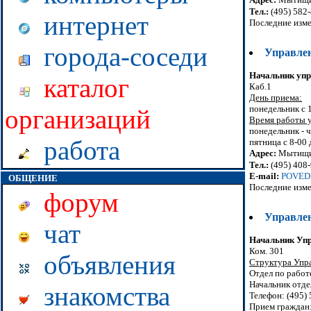
Тел.:
(495) 582-
интернет
Последние изме
города-соседи
Управле
Начальник упр
каталог
Каб.1
День приема:
понедельник с 
организаций
Время работы 
понедельник - ч
работа
пятница с 8-00 
Адрес:
Мытищин
Тел.:
(495) 408-
E-mail:
POVEDN
ОБЩЕНИЕ
Последние изме
форум
Управлен
чат
Начальник Уп
Ком. 301
объявления
Структура Упр
Отдел по работ
Начальник отде
знакомства
Телефон: (495)
Прием граждан: