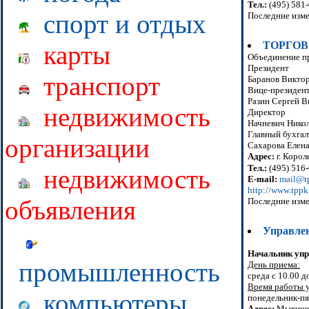
Тел.:
(495) 581
спорт и отдых
Последние изме
ТОРГОВ
карты
Объединение пр
Президент
транспорт
Баранов Викто
Вице-президен
Разин Сергей 
недвижимость
Директор
Начневич Нико
Главный бухгал
организации
Сахарова Елена
Адрес:
г. Короле
Тел.:
(495) 516-
недвижимость
E-mail:
mail@t
http://www.tppk
объявления
Последние изме
Управле
Начальник упр
промышленность
День приема:
среда с 10.00 д
Время работы 
компьютеры
понедельник-пят
Адрес:
Мытищин