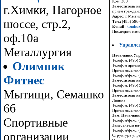
Ком. 308
г.Химки, Нагорное
Заместитель н
прием граждан:
Адрес:
г. Мытищ
шоссе, стр.2,
Тел.:
(495) 586
E-mail:
komhoz
Последние изме
оф.10а
Управлен
Металлургия
Начальник Уп
Телефон: (495) 
Олимпик
Телефон приемн
Прием населени
Телефон/факс: 
Фитнес
Заместитель н
Телефон: (495)
Мытищи, Семашко
Прием населения
Заместитель н
Лапина
6б
Телефон: (495)
Прием населения
Зам. Начальни
Спортивные
Телефон/факс: 
Заместитель на
Телефон/факс: 
организации
Структура упра