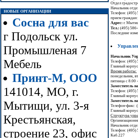
Отдел градост
Начальник отде
НОВЫЕ ОРГАНИЗАЦИИ
Телефон: (495)
прием граждан: 
Сосна для вас
Адрес:
г. Мытищ
Тел.:
(495) 586-
г Подольск ул.
Последние изме
Управле
Промышленая 7
Начальник Уп
Мебель
Телефон: (495)
Главный корпус
Время работы:
Принт-М, ООО
понедельник, вт
пятница с 8.00 -
Заместитель н
141014, МО, г.
Телефон: (495)
Главный корпус
Заместитель н
Мытищи, ул. 3-я
Телефон-факс: 
Главный корпус
Крестьянская,
Структура упра
Организационн
Начальник отде
строение 23, офис
Телефон: (495)
Каб.227