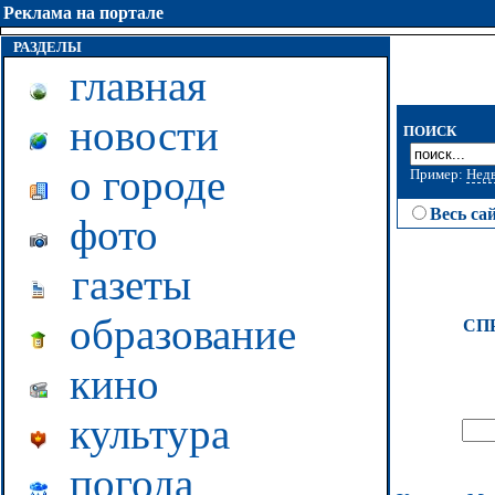
Реклама на портале
РАЗДЕЛЫ
главная
новости
ПОИСК
о городе
Пример:
Нед
Весь са
фото
газеты
образование
СП
кино
культура
погода