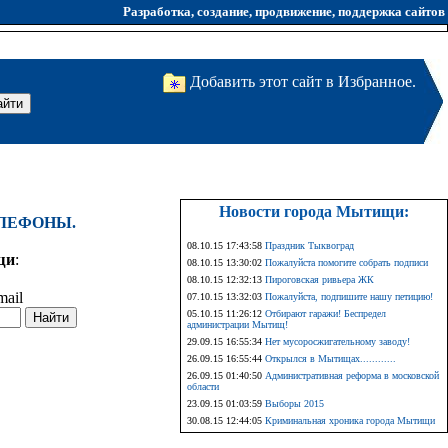
Разработка, создание, продвижение, поддержка сайтов
Добавить этот сайт в Избранное.
Новости города Мытищи:
ЕЛЕФОНЫ.
08.10.15 17:43:58
Праздник Тыквоград
щи
:
08.10.15 13:30:02
Пожалуйста помогите собрать подписи
08.10.15 12:32:13
Пироговская ривьера ЖК
mail
07.10.15 13:32:03
Пожалуйста, подпишите нашу петицию!
05.10.15 11:26:12
Отбирают гаражи! Беспредел
администрации Мытищ!
29.09.15 16:55:34
Нет мусоросжигательному заводу!
26.09.15 16:55:44
Открылся в Мытищах............
26.09.15 01:40:50
Административная реформа в московской
области
23.09.15 01:03:59
Выборы 2015
30.08.15 12:44:05
Криминальная хроника города Мытищи