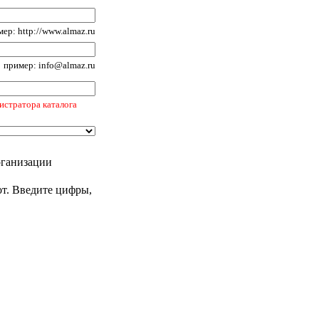
ер: http://www.almaz.ru
пример: info@almaz.ru
истратора каталога
рганизации
от. Введите цифры,