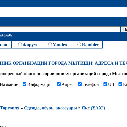
Мытищах
алог
Форум
Yandex
Rambler
ЧНИК ОРГАНИЗАЦИЙ ГОРОДА МЫТИЩИ: АДРЕСА И Т
сширенный поиск по
cправочнику организаций города Мыти
Название
Информация
Адрес
Телефон
Url
E
Торговля
»
Одежда, обувь, аксесуары
»
Якс (YAX!)
жды.