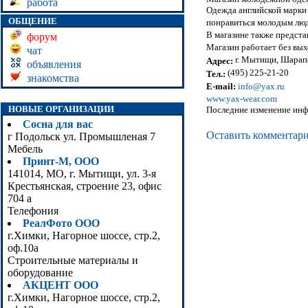
работа
Одежда английской марки
ОБЩЕНИЕ
понравиться молодым людя
В магазине также представ
форум
Магазин работает без вы
чат
г. Мытищи, Шарапо
Адрес:
объявления
(495) 225-21-20
Тел.:
знакомства
E-mail:
info@yax.ru
www.yax-wear.com
НОВЫЕ ОРГАНИЗАЦИИ
Последние изменение инф
Сосна для вас
Оставить комментар
г Подольск ул. Промышленая 7
Мебель
Принт-М, ООО
141014, МО, г. Мытищи, ул. 3-я
Крестьянская, строение 23, офис
704 а
Телефония
РеалФото ООО
г.Химки, Нагорное шоссе, стр.2,
оф.10а
Строительные материалы и
оборудование
АКЦЕНТ ООО
г.Химки, Нагорное шоссе, стр.2,