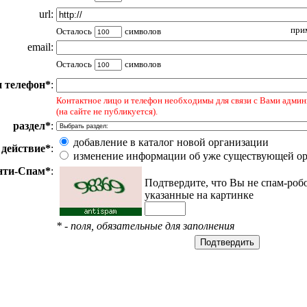
url:
прим
Осталось
символов
email:
Осталось
символов
и телефон*
:
Контактное лицо и телефон необходимы для связи с Вами админ
(на сайте не публикуется).
раздел*
:
добавление в каталог новой организации
действие*
:
изменение информации об уже существующей о
нти-Спам*
:
Подтвердите, что Вы не спам-роб
указанные на картинке
* - поля, обязательные для заполнения