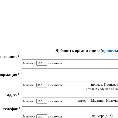
Добавить организацию (
правила
название*
:
Осталось
символов
формация*
:
пример: Производ
Осталось
символов
а также услуги в обл
адрес*
:
пример: г. Мытищи, Новомыт
Осталось
символов
телефон*
пример: (495) 111
Осталось
символов