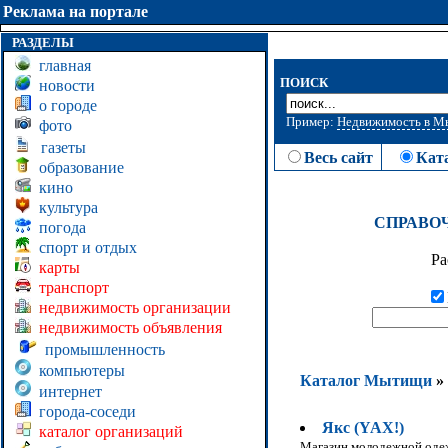
Реклама на портале
РАЗДЕЛЫ
главная
ПОИСК
новости
о городе
Пример:
Недвижимость в 
фото
газеты
Весь сайт
Кат
образование
кино
культура
СПРАВО
погода
спорт и отдых
Ра
карты
транспорт
недвижимость организации
недвижимость объявления
промышленность
компьютеры
Каталог Мытищи
»
интернет
города-соседи
Якс (YAX!)
каталог организаций
Магазин молодежной оде