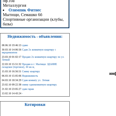
оф.10а
Металлургия
Олимпик Фитнес
Мытищи, Семашко 6б
Спортивные организации (клубы,
базы)
Недвижимость - объявления:
08.06.10 19:46:13
сдано
30.03.10 14:06:56
Сдам 2х комнатную квартиру с
евроремонтом
23.03.10 01:02:17
Продаю 2х комнатную квартиру по ул.
Летной
22.03.10 15:51:32
Продаю в г. Мытищи: ЗДАНИЕ
складское (торговое), 44 кв.м,
15.03.10 16:56:51
Сниму квартиру
ин
06.03.10 15:05:06
Недвижимость
04.03.10 18:34:29
Сдам комнату ул. Летная
23.02.10 09:22:38
сниму однокомнатную квартиру.
21.02.10 23:05:27
сдам гараж
13.02.10 14:43:24
-
Котировки