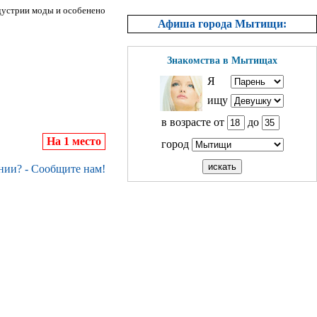
дустрии моды и особенено
Афиша города Мытищи:
Знакомства в Мытищах
Я
ищу
в возрасте от
до
На 1 место
город
нии? - Сообщите нам!