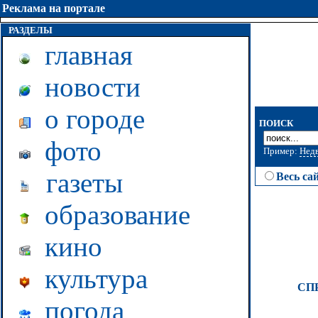
Реклама на портале
РАЗДЕЛЫ
главная
новости
о городе
ПОИСК
фото
Пример:
Нед
газеты
Весь са
образование
кино
культура
СП
погода