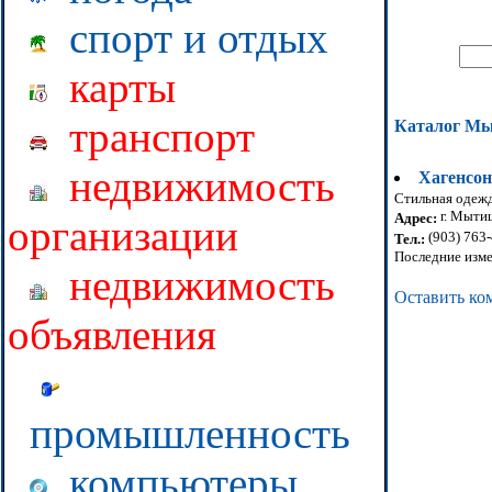
спорт и отдых
карты
транспорт
Каталог М
недвижимость
Хагенсон
Стильная одежд
г. Мытищ
Адрес:
организации
(903) 763
Тел.:
Последние изме
недвижимость
Оставить ко
объявления
промышленность
компьютеры