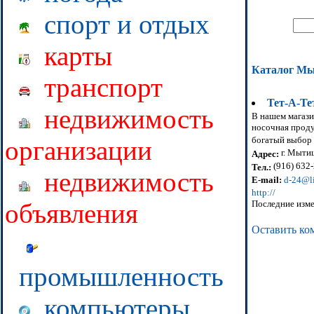
спорт и отдых
карты
Каталог М
транспорт
Тет-А-Те
недвижимость
В нашем магази
носочная проду
богатый выбор 
организации
г. Мытищ
Адрес:
(916) 632
Тел.:
недвижимость
E-mail:
d-24@li
http://
Последние изме
объявления
Оставить ко
промышленность
компьютеры