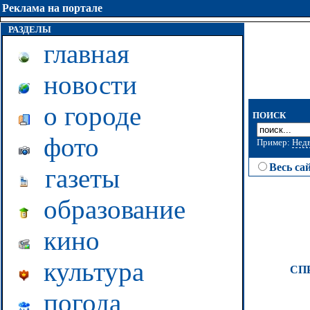
Реклама на портале
РАЗДЕЛЫ
главная
новости
о городе
ПОИСК
фото
Пример:
Нед
Весь са
газеты
образование
кино
культура
СП
погода