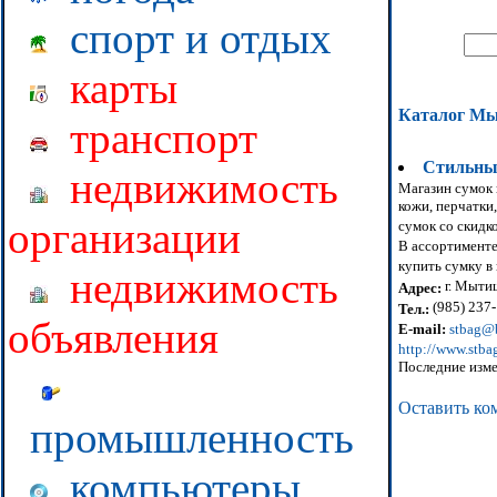
спорт и отдых
карты
Каталог М
транспорт
Стильны
недвижимость
Магазин сумок 
кожи, перчатки
организации
сумок со скидк
В ассортименте
купить сумку в
недвижимость
г. Мытищ
Адрес:
(985) 237
Тел.:
объявления
E-mail:
stbag@
http://www.stba
Последние изме
Оставить ко
промышленность
компьютеры