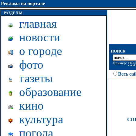
Реклама на портале
РАЗДЕЛЫ
главная
новости
о городе
ПОИСК
фото
Пример:
Нед
Весь са
газеты
образование
кино
культура
СП
погода