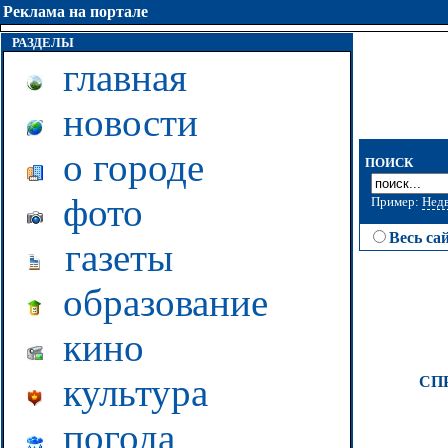
Реклама на портале
РАЗДЕЛЫ
главная
новости
о городе
ПОИСК
фото
Пример:
Нед
Весь са
газеты
образование
кино
культура
СП
погода