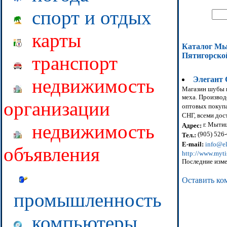
спорт и отдых
карты
Каталог М
Пятигорско
транспорт
Элегант 
недвижимость
Магазин шубы и
меха. Производ
организации
оптовых покупа
СНГ, всеми дос
г. Мыти
недвижимость
Адрес:
(905) 526-
Тел.:
E-mail:
info@el
объявления
http://www.myti
Последние изме
Оставить ко
промышленность
компьютеры