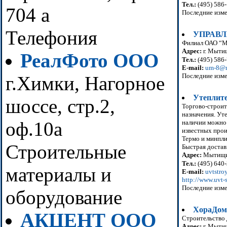
Тел.:
(495) 586
704 а
Последние изме
Телефония
УПРАВЛ
Филиал ОАО “М
Адрес:
г. Мытищ
РеалФото ООО
Тел.:
(495) 586-
E-mail:
um-8@m
Последние изме
г.Химки, Нагорное
Утеплите
шоссе, стр.2,
Торгово-строит
назначения. Ут
оф.10а
наличии можно 
известных прои
Термо и минпли
Строительные
Быстрая достав
Адрес:
Мытищи,
Тел.:
(495) 640
материалы и
E-mail:
uvtstr
http://www.uvt-s
Последние изме
оборудование
ХораДом
АКЦЕНТ ООО
Строительство 
Адрес:
г. Мытищ