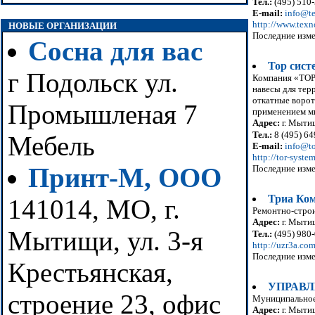
Тел.:
(495) 510-
E-mail:
info@te
http://www.texn
НОВЫЕ ОРГАНИЗАЦИИ
Последние изме
Сосна для вас
Тор сист
г Подольск ул.
Компания «ТОР 
навесы для терр
откатные ворот
Промышленая 7
применением ми
Адрес:
г. Мытищ
Тел.:
8 (495) 64
Мебель
E-mail:
info@to
http://tor-system
Принт-М, ООО
Последние изме
Триа Ко
141014, МО, г.
Ремонтно-строи
Адрес:
г. Мытищ
Мытищи, ул. 3-я
Тел.:
(495) 980
http://uzr3a.com
Последние изме
Крестьянская,
УПРАВЛ
строение 23, офис
Муниципальное
Адрес:
г. Мытищ