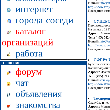
E-mail:
info@st
интернет
http://www.stroy
Последние изме
города-соседи
СУПЕР
Производство, 
каталог
На рынке с 199
Адрес:
г. Мытищ
Тел.:
(495) 542-
организаций
E-mail:
info@su
http://www.supe
Последние изме
работа
СФЕРА 
ОБЩЕНИЕ
Бурение скважи
Канализационны
форум
Адрес:
г. Иванте
Тел.:
(495) 993-
чат
E-mail:
sferak@
http://www.sfera
Последние изме
объявления
Техноре
знакомства
Опалубка и пер
Адрес:
г. Мытищ