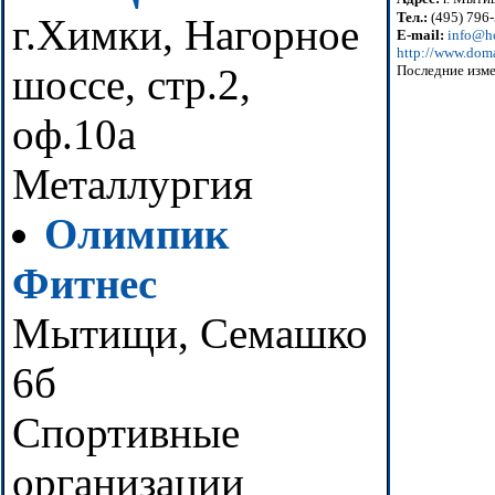
Тел.:
(495) 796-
г.Химки, Нагорное
E-mail:
info@h
http://www.doma
шоссе, стр.2,
Последние изме
оф.10а
Металлургия
Олимпик
Фитнес
Мытищи, Семашко
6б
Спортивные
организации