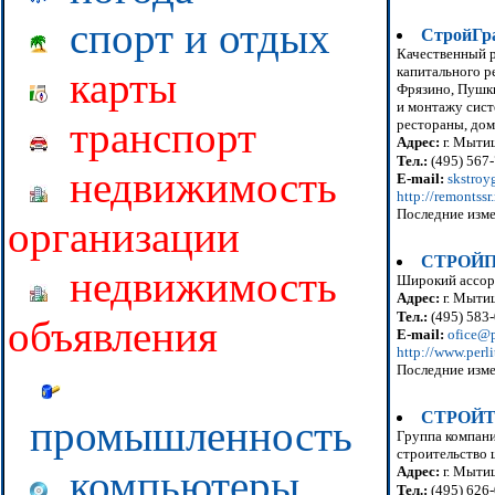
спорт и отдых
СтройГр
Качественный р
капитального р
карты
Фрязино, Пушки
и монтажу сист
транспорт
рестораны, дом
Адрес:
г. Мытищ
Тел.:
(495) 567-
недвижимость
E-mail:
skstroy
http://remontssr.
Последние изме
организации
СТРОЙП
недвижимость
Широкий ассор
Адрес:
г. Мытищ
Тел.:
(495) 583-
объявления
E-mail:
ofice@p
http://www.perli
Последние изме
СТРОЙ
промышленность
Группа компани
строительство 
компьютеры
Адрес:
г. Мытищ
Тел.:
(495) 626-