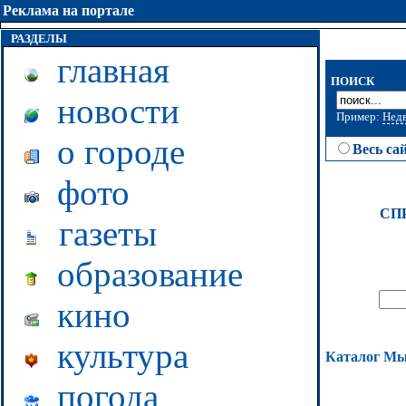
Реклама на портале
РАЗДЕЛЫ
главная
ПОИСК
новости
Пример:
Нед
о городе
Весь са
фото
СП
газеты
образование
кино
культура
Каталог М
погода