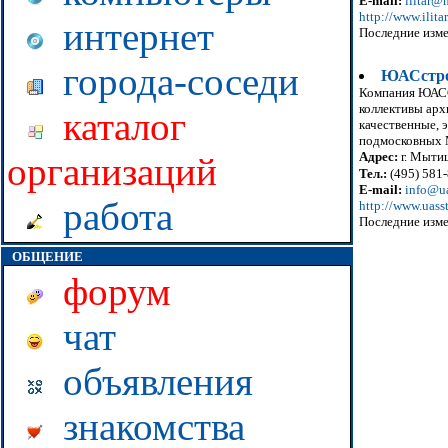
E-mail:
ilitar@
http://www.ilitar
интернет
Последние изме
города-соседи
ЮАСстр
Компания ЮАССТ
коллективы арх
каталог
качественные, 
подмосковных 
Адрес:
г. Мытищ
организаций
Тел.:
(495) 581-
E-mail:
info@ua
работа
http://www.uasst
Последние изме
ОБЩЕНИЕ
форум
чат
объявления
знакомства