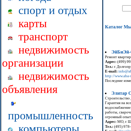
спорт и отдых
карты
Каталог М
транспорт
недвижимость
ЭйБиЭй-
Ремонт квартир
организации
Адрес:
(499) 99
Тел.:
г. Долгопр
E-mail:
info@ab
недвижимость
http://www.aba-s
Последние изме
объявления
Элитар 
Строительство 
Гарантия на вс
водоснабжение,
промышленность
работы, свароч
огромный опыт
Адрес:
МО, г. Щ
компьютеры
Тел.:
(495) 978-