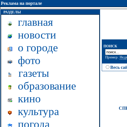
Реклама на портале
РАЗДЕЛЫ
главная
новости
о городе
ПОИСК
фото
Пример:
Нед
Весь са
газеты
образование
кино
культура
СП
погода