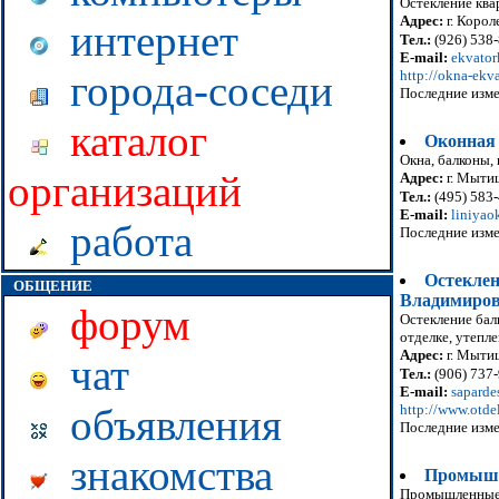
Остекление ква
Адрес:
г. Корол
интернет
Тел.:
(926) 538
E-mail:
ekvator
http://okna-ekva
города-соседи
Последние изме
каталог
Оконная
Окна, балконы,
организаций
Адрес:
г. Мытищ
Тел.:
(495) 583-
E-mail:
liniya
работа
Последние изме
Остеклен
ОБЩЕНИЕ
Владимиро
форум
Остекление бал
отделке, утепл
Адрес:
г. Мытищ
чат
Тел.:
(906) 737-
E-mail:
sapard
http://www.otde
объявления
Последние изме
знакомства
Промышл
Промышленные а