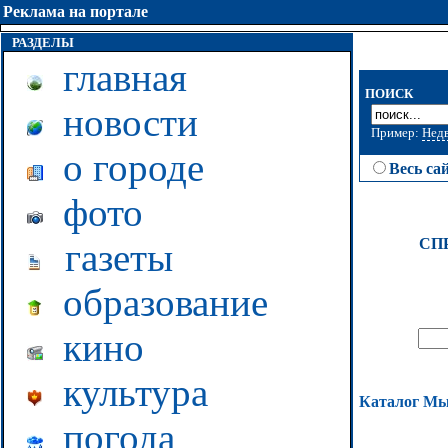
Реклама на портале
РАЗДЕЛЫ
главная
ПОИСК
новости
Пример:
Нед
о городе
Весь са
фото
СП
газеты
образование
кино
культура
Каталог М
погода