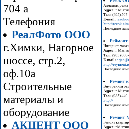
Резок О
704 а
Алмазная резка
Адрес:
г. Мытищ
Тел.:
(495) 507
Телефония
E-mail:
rezoko
http://rezok-alm
Последние изме
РеалФото ООО
Реймонт
г.Химки, Нагорное
Интернет магаз
Адрес:
г. Мытищ
Тел.:
(903) 660
шоссе, стр.2,
E-mail:
orjah@m
http://reymont.r
Последние изме
оф.10а
Ремонт 
Строительные
Внутренняя отд
Адрес:
г. Мытищ
материалы и
Тел.:
(985) 449
http://
Последние изме
оборудование
Ремонт
АКЦЕНТ ООО
Ремонт квартир
Адрес:
г.Мыти