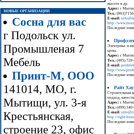
высоте и др.
Адрес:
г. Мытищ
НОВЫЕ ОРГАНИЗАЦИИ
Тел.:
(903)7156
Сосна для вас
E-mail:
info@m
http://www.moem
Последние изме
г Подольск ул.
Профэле
Промышленая 7
Электрика: в кв
цены.
Адрес:
г. Мытищ
Мебель
Тел.:
(495) 729-
E-mail:
profele
http://www.profe
Принт-М, ООО
Последние изме
141014, МО, г.
Райт Хау
Строительная к
подход, качеств
Мытищи, ул. 3-я
Адрес:
г. Мыти
Тел.:
(499) 340-
Крестьянская,
E-mail:
info@ri
http://right-hous
Последние изме
строение 23, офис