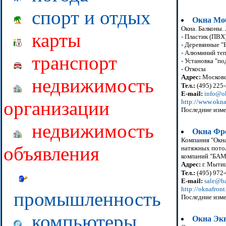
спорт и отдых
Окна Мо
Окна. Балконы.
карты
- Пластик (ПВХ
- Деревянные "
- Алюминий те
транспорт
- Установка "по
- Откосы
Адрес:
Московск
недвижимость
Тел.:
(495) 225-
E-mail:
info@o
организации
http://www.okn
Последние изме
недвижимость
Окна Фр
Компания "Окна
объявления
натяжных потол
компаний "БАМ-
Адрес:
г. Мытищ
Тел.:
(495) 972-
E-mail:
sale@ba
http://oknafront
промышленность
Последние изме
компьютеры
Окна Эк