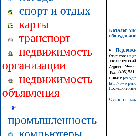
спорт и отдых
карты
Каталог М
транспорт
оборудован
недвижимость
Перловск
Открытое акцио
энергетический
организации
г. Мытищ
Адрес:
(495) 581-
Тел.:
недвижимость
E-mail:
pzeo@pe
http://www.perl
Последние изме
объявления
Оставить ко
промышленность
компьютеры