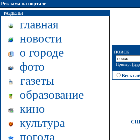
Реклама на портале
РАЗДЕЛЫ
главная
новости
о городе
ПОИСК
фото
Пример:
Нед
Весь са
газеты
образование
кино
культура
СП
погода