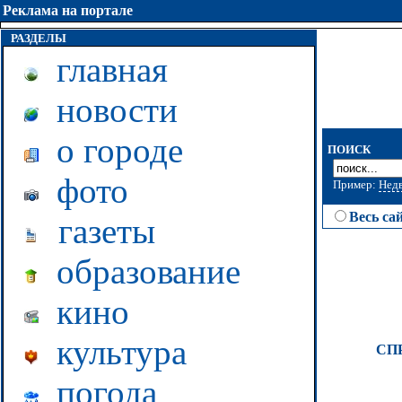
Реклама на портале
РАЗДЕЛЫ
главная
новости
о городе
ПОИСК
фото
Пример:
Нед
Весь са
газеты
образование
кино
культура
СП
погода