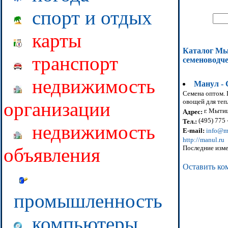
спорт и отдых
карты
Каталог М
транспорт
семеноводч
недвижимость
Манул -
Семена оптом. 
овощей для теп
организации
г. Мытищ
Адрес:
(495) 775 
Тел.:
недвижимость
E-mail:
info@m
http://manul.ru
Последние изме
объявления
Оставить ко
промышленность
компьютеры