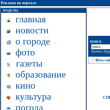
Реклама на портале
РАЗДЕЛЫ
главная
новости
о городе
ПОИСК
фото
Пример:
Нед
газеты
Весь са
образование
кино
культура
СП
погода