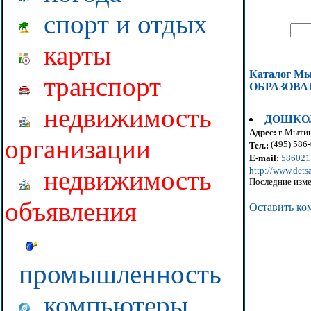
спорт и отдых
карты
Каталог М
транспорт
ОБРАЗОВА
недвижимость
ДОШКОЛ
Адрес:
г. Мытищ
организации
(495) 586
Тел.:
E-mail:
586021
http://www.dets
недвижимость
Последние изме
объявления
Оставить ко
промышленность
компьютеры