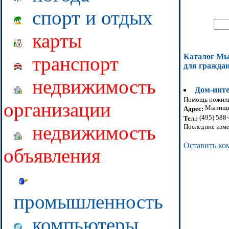
спорт и отдых
карты
Каталог М
транспорт
для гражда
недвижимость
Дом-инте
Помощь пожилы
организации
Мытищин
Адрес:
(495) 588
Тел.:
недвижимость
Последние изме
Оставить ко
объявления
промышленность
компьютеры