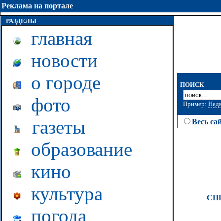
Реклама на портале
РАЗДЕЛЫ
главная
новости
о городе
ПОИСК
фото
Пример:
Нед
газеты
Весь са
образование
кино
культура
СП
погода