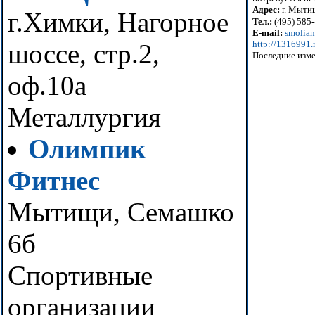
Адрес:
г. Мытищ
г.Химки, Нагорное
Тел.:
(495) 585
E-mail:
smolia
шоссе, стр.2,
http://1316991.
Последние изме
оф.10а
Металлургия
Олимпик
Фитнес
Мытищи, Семашко
6б
Спортивные
организации