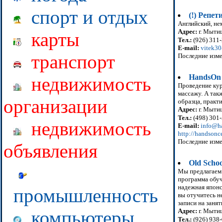
спорт и отдых
(!) Репет
Английский, не
Адрес:
г. Мыти
карты
Тел.:
(926) 311
E-mail:
vitek3
транспорт
Последние изме
HandsOn 
недвижимость
Проведение кур
массажу. А так
организации
образца, практ
Адрес:
г. Мытищ
Тел.:
(498) 301
недвижимость
E-mail:
info@ha
http://handsonce
Последние изме
объявления
Old Scho
Мы предлагаем: 
программа обуче
надежная японс
промышленность
вы отучитесь н
записи на занят
Адрес:
г. Мытищ
компьютеры
Тел.:
(926) 938-