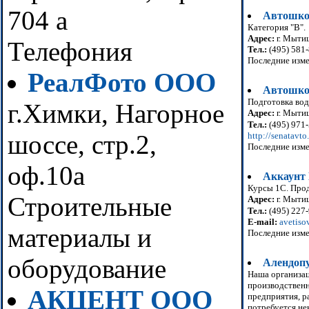
704 а
Автошко
Категория "В".
Адрес:
г. Мытищ
Телефония
Тел.:
(495) 581-
Последние изме
РеалФото ООО
Автошк
Подготовка вод
г.Химки, Нагорное
Адрес:
г. Мытиш
Тел.:
(495) 971-
шоссе, стр.2,
http://senatavto.
Последние изме
оф.10а
Аккаунт
Курсы 1С. Прод
Строительные
Адрес:
г. Мытищ
Тел.:
(495) 227
E-mail:
avetiso
материалы и
Последние изме
оборудование
Алендоп
Наша организац
производственн
АКЦЕНТ ООО
предприятия, р
потребуется не