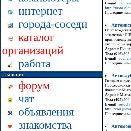
E-mail:
moto-m
интернет
http://moto-old.
Последние изме
города-соседи
Автоинст
Опыт вождения 
каталог
экзаменов в ГИ
правильному вы
уверенно на до
организаций
Адрес:
г. Пушк
Тел.:
(916) 303
E-mail:
bodnar
работа
Последние изме
ОБЩЕНИЕ
Автоклу
Готовим водите
форум
Профессиональн
Филиал: г. Мыт
чат
Адрес:
г. Мытищ
Тел.:
(495) 506-
E-mail:
autocl
объявления
http://vod-prava
Последние изме
знакомства
Автомоби