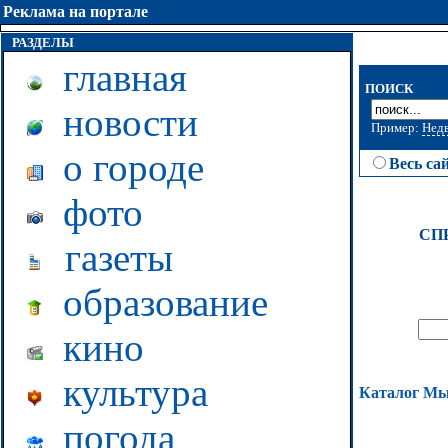
Реклама на портале
РАЗДЕЛЫ
главная
ПОИСК
новости
Пример:
Нед
о городе
Весь са
фото
СП
газеты
образование
кино
культура
Каталог М
погода