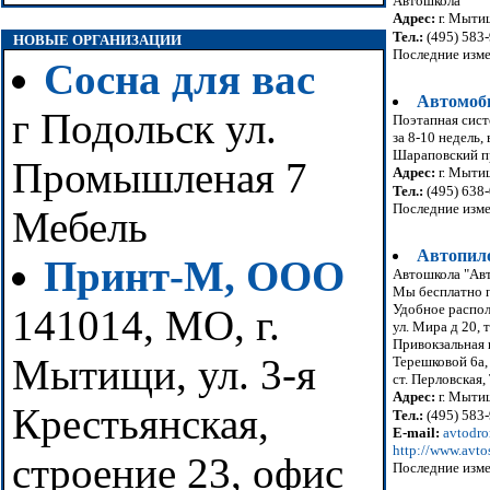
Автошкола
Адрес:
г. Мытищ
Тел.:
(495) 583
НОВЫЕ ОРГАНИЗАЦИИ
Последние изме
Сосна для вас
Автомоб
г Подольск ул.
Поэтапная сист
за 8-10 недель
Шараповский пр-
Промышленая 7
Адрес:
г. Мытищ
Тел.:
(495) 638-
Последние изме
Мебель
Автопил
Принт-М, ООО
Автошкола "Авт
Мы бесплатно п
Удобное распо
141014, МО, г.
ул. Мира д 20, 
Привокзальная п
Мытищи, ул. 3-я
Терешковой 6а, 
ст. Перловская,
Адрес:
г. Мытищ
Крестьянская,
Тел.:
(495) 583-
E-mail:
avtodr
http://www.avto
строение 23, офис
Последние изме