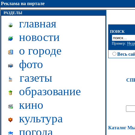
Реклама на портале
РАЗДЕЛЫ
главная
ПОИСК
новости
Пример:
Нед
о городе
Весь са
фото
газеты
СП
образование
кино
культура
Каталог М
погода