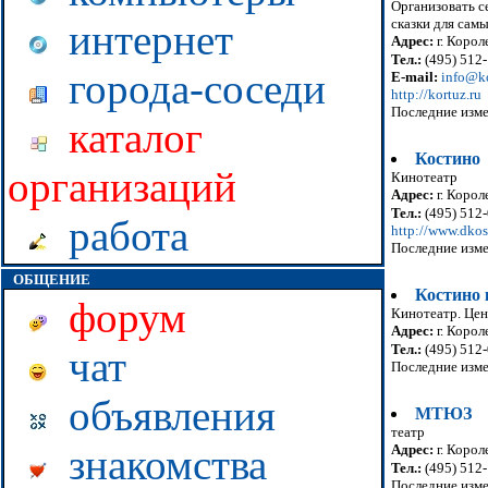
Организовать с
сказки для сам
интернет
Адрес:
г. Корол
Тел.:
(495) 512
города-соседи
E-mail:
info@ko
http://kortuz.ru
Последние изме
каталог
Костино
организаций
Кинотеатр
Адрес:
г. Корол
Тел.:
(495) 512-
работа
http://www.dkos
Последние изме
ОБЩЕНИЕ
Костино 
форум
Кинотеатр. Цен
Адрес:
г. Корол
Тел.:
(495) 512-
чат
Последние изме
объявления
МТЮЗ
театр
Адрес:
г. Корол
знакомства
Тел.:
(495) 512
Последние изме