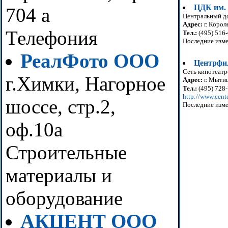
ЦДК им.
704 а
Центральный д
Адрес:
г. Корол
Телефония
Тел.:
(495) 516-
Последние изме
РеалФото ООО
Центрфи
Сеть кинотеатр
г.Химки, Нагорное
Адрес:
г. Мытищ
Тел.:
(495) 728
http://www.cente
шоссе, стр.2,
Последние изме
оф.10а
Строительные
материалы и
оборудование
АКЦЕНТ ООО