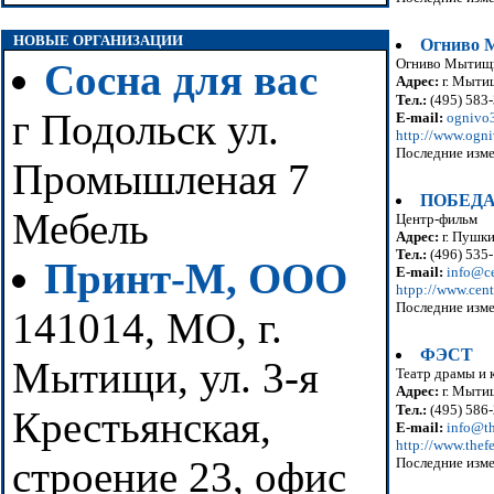
НОВЫЕ ОРГАНИЗАЦИИ
Огниво 
Огниво Мытищи
Сосна для вас
Адрес:
г. Мытищ
Тел.:
(495) 583
г Подольск ул.
E-mail:
ognivo
http://www.ogni
Последние изме
Промышленая 7
ПОБЕДА 
Мебель
Центр-фильм
Адрес:
г. Пушки
Тел.:
(496) 535-
Принт-М, ООО
E-mail:
info@ce
htpp://www.cent
Последние изме
141014, МО, г.
ФЭСТ
Мытищи, ул. 3-я
Театр драмы и 
Адрес:
г. Мытищ
Тел.:
(495) 586-
Крестьянская,
E-mail:
info@th
http://www.thefe
строение 23, офис
Последние изме