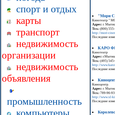
спорт и отдых
"Мори С
карты
Кинотеатр " M
Адрес:
г. Мытищ
транспорт
Тел.:
(800) 555
http://mori-cine
Последние изме
недвижимость
КАРО 
организации
Кинотеатр
Адрес:
г.Мытищи
Тел.:
(495) 545
недвижимость
http://www.karo
Последние изме
объявления
Киноцен
Киноцентр.
Адрес:
г. Мытищ
Тел.:
789-96-93
http://www.xl-k
промышленность
Последние изме
компьютеры
Королев