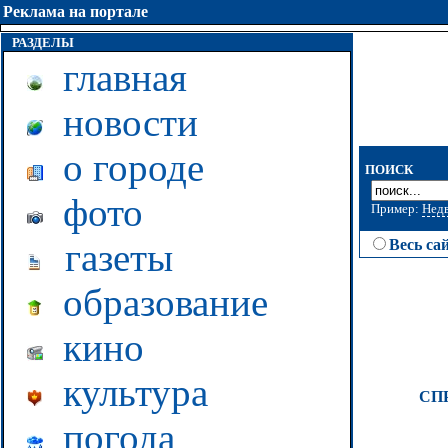
Реклама на портале
РАЗДЕЛЫ
главная
новости
о городе
ПОИСК
фото
Пример:
Нед
газеты
Весь са
образование
кино
культура
СП
погода