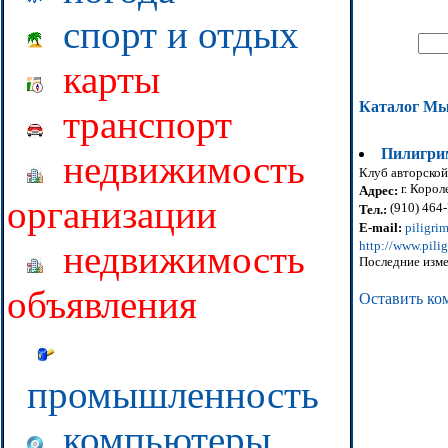
спорт и отдых
карты
Каталог М
транспорт
Пилигри
недвижимость
Клуб авторской
г. Корол
Адрес:
организации
(910) 464
Тел.:
E-mail:
piligri
http://www.pili
недвижимость
Последние изме
объявления
Оставить ко
промышленность
компьютеры