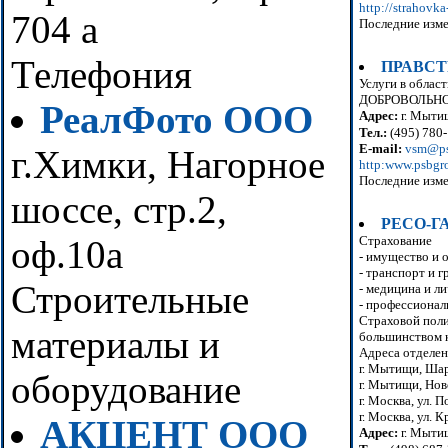
http://strahovka
704 а
Последние изме
Телефония
ПРАВСТ
Услуги в обла
ДОБРОВОЛЬНОЕ
РеалФото ООО
Адрес:
г. Мытищ
Тел.:
(495) 780-
E-mail:
vsm@ps
г.Химки, Нагорное
http:www.psbgr
Последние изме
шоссе, стр.2,
РЕСО-Г
оф.10а
Страхование
- имущество и 
- транспорт и 
Строительные
- медицина и л
- профессионал
Страховой поли
материалы и
большинством к
Адреса отделен
г. Мытищи, Шар
оборудование
г. Мытищи, Нов
г. Москва, ул. П
г. Москва, ул. К
АКЦЕНТ ООО
Адрес:
г. Мытищ