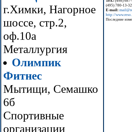
Тел.:
(498) 687-
г.Химки, Нагорное
(495) 780-13-32
E-mail:
mail@re
http://www.reso.
шоссе, стр.2,
Последние изме
оф.10а
Металлургия
Олимпик
Фитнес
Мытищи, Семашко
6б
Спортивные
организации