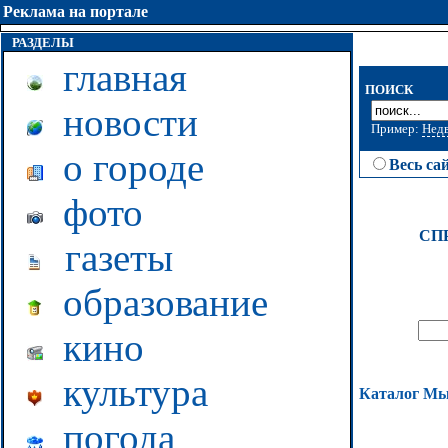
Реклама на портале
РАЗДЕЛЫ
главная
ПОИСК
новости
Пример:
Нед
о городе
Весь са
фото
СП
газеты
образование
кино
культура
Каталог М
погода