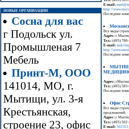
E-mail:
mail@m
http://www.msci
НОВЫЕ ОРГАНИЗАЦИИ
Последние изме
Сосна для вас
Московс
г Подольск ул.
Все виды страх
Адрес:
г. Мытищ
Тел.:
(495) 780
Промышленая 7
E-mail:
msk1my
http://www.mosi
Последние изме
Мебель
МЫТИЩ
Принт-М, ООО
МЕДИЦИН
Адрес:
г.Мытищ
141014, МО, г.
Тел.:
(495) 583-
Последние изме
Мытищи, ул. 3-я
Офис Ст
Крестьянская,
Все виды страх
предложений.
Адрес:
г. Мытищ
строение 23, офис
Тел.:
(495) 502-
E-mail:
502321