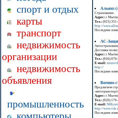
спорт и отдых
Альянз (A
Страхование.
Адрес:
г. Мытищ
карты
Тел.:
(925) 351
http://www.allia
транспорт
Последние изме
АС-Защит
недвижимость
Автостраховани
Доставка поли
организации
Адрес:
г. Мытищ
Тел.:
(926) 076
E-mail:
straxov
недвижимость
http://
Последние изме
объявления
Военно-
Предлагаем стр
-автотранспорта
Адрес:
г. Мытищ
Тел.:
(926) 176-
промышленность
E-mail:
NHlyst
http://www.vsk.
компьютеры
Последние изме