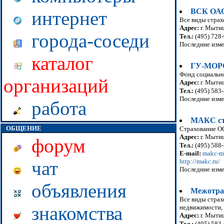
ВСК ОА
интернет
Все виды страх
Адрес:
г. Мытищ
города-соседи
Тел.:
(495) 728
Последние изме
каталог
ГУ-МОРО
Фонд социально
организаций
Адрес:
г. Мыти
Тел.:
(495) 583-
Последние изме
работа
МАКС ст
ОБЩЕНИЕ
Страхование О
Адрес:
г. Мытищ
форум
Тел.:
(495) 588-
E-mail:
makc-m
http://makc.ru/
чат
Последние изме
объявления
Межотра
Все виды страх
знакомства
недвижимости, 
Адрес:
г. Мыти
Тел.:
(495) 583