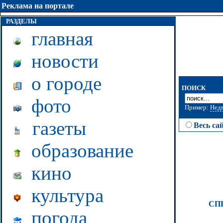
Реклама на портале
РАЗДЕЛЫ
главная
новости
о городе
ПОИСК
фото
Пример:
Нед
газеты
Весь са
образование
кино
культура
СП
погода