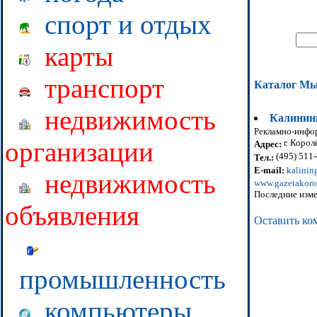
спорт и отдых
карты
транспорт
Каталог М
недвижимость
Калинин
Рекламно-инфо
организации
г. Корол
Адрес:
(495) 511-
Тел.:
E-mail:
kalinin
недвижимость
www.gazetakoro
Последние изме
объявления
Оставить ко
промышленность
компьютеры