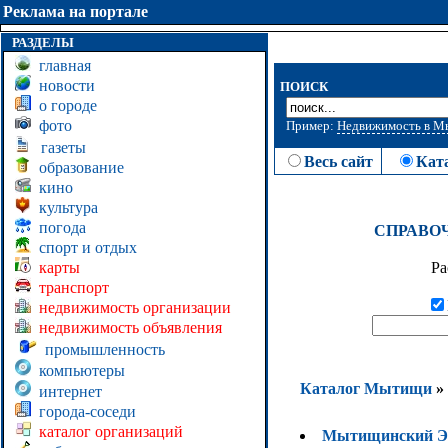
Реклама на портале
РАЗДЕЛЫ
главная
новости
ПОИСК
о городе
фото
Пример:
Недвижимость в 
газеты
Весь сайт
Кат
образование
кино
культура
погода
СПРАВО
спорт и отдых
карты
Ра
транспорт
недвижимость организации
недвижимость объявления
промышленность
компьютеры
Каталог Мытищи
»
интернет
города-соседи
каталог организаций
Мытищинский Э