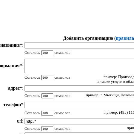
Добавить организацию (
правила
название*
:
Осталось
символов
формация*
:
пример: Производ
Осталось
символов
а также услуги в обл
адрес*
:
пример: г. Мытищи, Новомыт
Осталось
символов
телефон*
пример: (495) 111
Осталось
символов
url:
прим
Осталось
символов