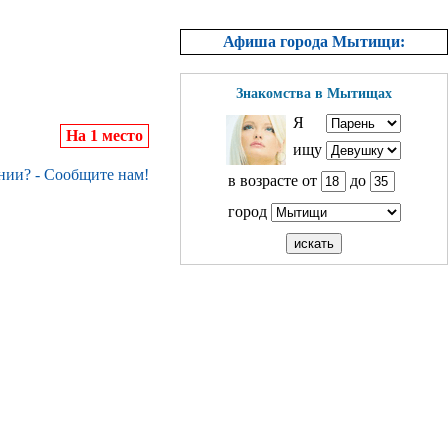
Афиша города Мытищи:
Знакомства в Мытищах
Я
На 1 место
ищу
нии? - Сообщите нам!
в возрасте от
до
город