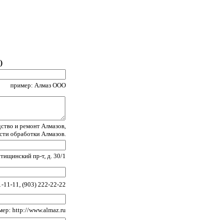
)
пример: Алмаз ООО
ство и ремонт Алмазов,
асти обработки Алмазов.
ищинский пр-т, д. 30/1
-11-11, (903) 222-22-22
ер: http://www.almaz.ru