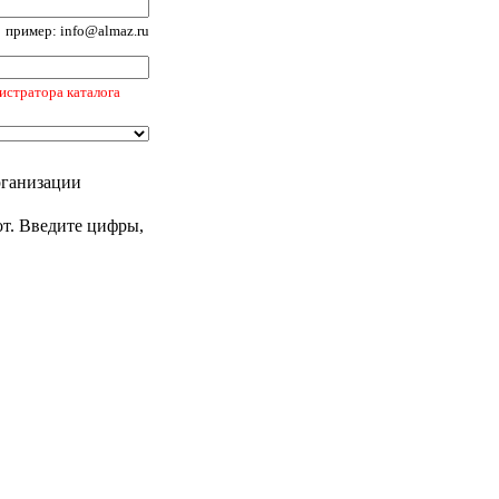
пример: info@almaz.ru
истратора каталога
рганизации
от. Введите цифры,