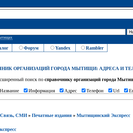
Мытищах
алог
Форум
Yandex
Rambler
ЧНИК ОРГАНИЗАЦИЙ ГОРОДА МЫТИЩИ: АДРЕСА И Т
сширенный поиск по
cправочнику организаций города Мыти
Название
Информация
Адрес
Телефон
Url
E
Связь, СМИ
»
Печатные издания
»
Мытищинский Экспресс
кспресс