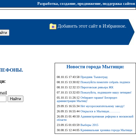
Разработка, создание, продвижение, поддержка сайтов
Добавить этот сайт в Избранное.
Новости города Мытищи:
ЕЛЕФОНЫ.
08.10.15 17:43:58
Праздник Тыквоград
щи
:
08.10.15 13:30:02
Пожалуйста помогите собрать подписи
08.10.15 12:32:13
Пироговская ривьера ЖК
mail
07.10.15 13:32:03
Пожалуйста, подпишите нашу петицию!
05.10.15 11:26:12
Отбирают гаражи! Беспредел
администрации Мытищ!
29.09.15 16:55:34
Нет мусоросжигательному заводу!
26.09.15 16:55:44
Открылся в Мытищах............
26.09.15 01:40:50
Административная реформа в московской
области
23.09.15 01:03:59
Выборы 2015
30.08.15 12:44:05
Криминальная хроника города Мытищи