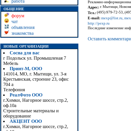
работа
Рекламно-информационная
г. Мытищи, Новомы
Адрес:
ОБЩЕНИЕ
(495) 979-72-53, (49
Тел.:
форум
E-mail:
mexp@list.ru, mex
чат
http://pexp.ru
объявления
Последние изменение инф
знакомства
Оставить комментар
НОВЫЕ ОРГАНИЗАЦИИ
Сосна для вас
г Подольск ул. Промышленая 7
Мебель
Принт-М, ООО
141014, МО, г. Мытищи, ул. 3-я
Крестьянская, строение 23, офис
704 а
Телефония
РеалФото ООО
г.Химки, Нагорное шоссе, стр.2,
оф.10а
Строительные материалы и
оборудование
АКЦЕНТ ООО
г.Химки, Нагорное шоссе, стр.2,