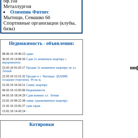
оф.10а
Металлургия
Олимпик Фитнес
Мытищи, Семашко 6б
Спортивные организации (клубы,
базы)
Недвижимость - объявления:
08.06.10 19:46:13
сдано
30.03.10 14:06:56
Сдам 2х комнатную квартиру с
евроремонтом
ин
23.03.10 01:02:17
Продаю 2х комнатную квартиру по ул.
Летной
22.03.10 15:51:32
Продаю в г. Мытищи: ЗДАНИЕ
складское (торговое), 44 кв.м,
15.03.10 16:56:51
Сниму квартиру
06.03.10 15:05:06
Недвижимость
04.03.10 18:34:29
Сдам комнату ул. Летная
23.02.10 09:22:38
сниму однокомнатную квартиру.
21.02.10 23:05:27
сдам гараж
13.02.10 14:43:24
-
Котировки