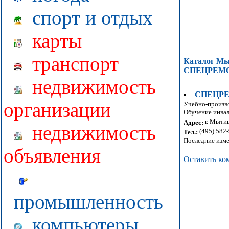
спорт и отдых
карты
транспорт
Каталог М
СПЕЦРЕМ
недвижимость
СПЕЦР
организации
Учебно-произв
Обучение инвал
г. Мытищ
Адрес:
недвижимость
(495) 582
Тел.:
Последние изме
объявления
Оставить ко
промышленность
компьютеры