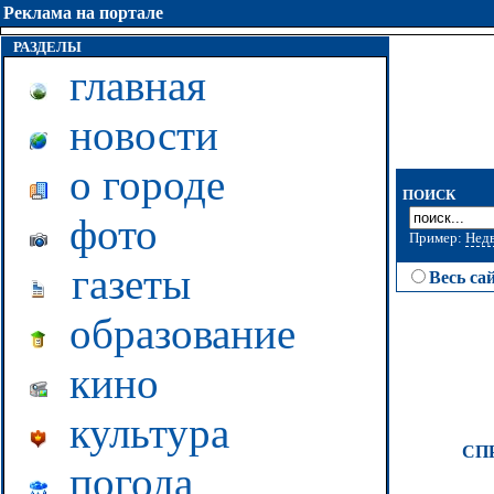
Реклама на портале
РАЗДЕЛЫ
главная
новости
о городе
ПОИСК
фото
Пример:
Нед
газеты
Весь са
образование
кино
культура
СП
погода